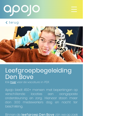
terug
Leefgroepbegeleiding
Den Bove
Klik
hier
voor de vacature in PDF.
Apojo biedt 450+ mensen met beperkingen op
verschillende locaties een aangepaste
ondersteuning en zorg. Hiervoor staan meer
dan 300 medewerkers dag en nacht ter
beschikking.
Binnen de
leefgroep Den Bove
zijn we op zoek