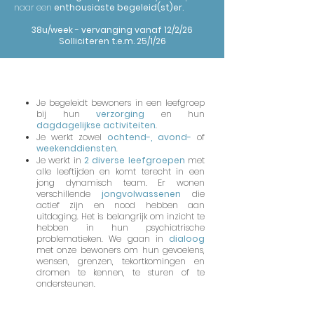
naar een
enthousiaste begeleid(st)er.
38u/week - vervanging vanaf 12/2/26
Solliciteren t.e.m. 25/1/26
Inhoud
Je begeleidt bewoners in een leefgroep
bij hun
verzorging
en hun
dagdagelijkse activiteiten
.
Je werkt zowel
ochtend-, avond-
of
weekenddiensten
.
Je werkt in
2 diverse leefgroepen
met
alle leeftijden en komt terecht in een
jong dynamisch team. Er wonen
verschillende
jongvolwassenen
die
actief zijn en nood hebben aan
uitdaging. Het is belangrijk om inzicht te
hebben in hun psychiatrische
problematieken. We gaan in
dialoog
met onze bewoners om hun gevoelens,
wensen, grenzen, tekortkomingen en
dromen te kennen, te sturen of te
ondersteunen.
Vereisten