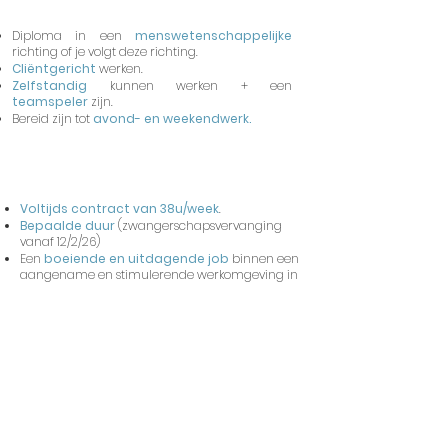
Diploma in een
menswetenschappelijke
richting of je volgt deze richting.
Cliënt gericht
werken.
Zelfstandig
kunnen werken + een
teamspeler
zijn.
Bereid zijn tot
avond- en weekendwerk.
Wij bieden
Voltijds contract van 38u/week
.
Bepaalde duur
(zwangerschapsvervanging
vanaf 12/2/26)
Een
boeiende en uitdagende job
binnen een
aangename en stimulerende werkomgeving in
een tof team.
Een loon volgens de
sectorbarema’s
.
Iets voor jou?
Meer info of solliciteren
(met CV) kan bij
Silke