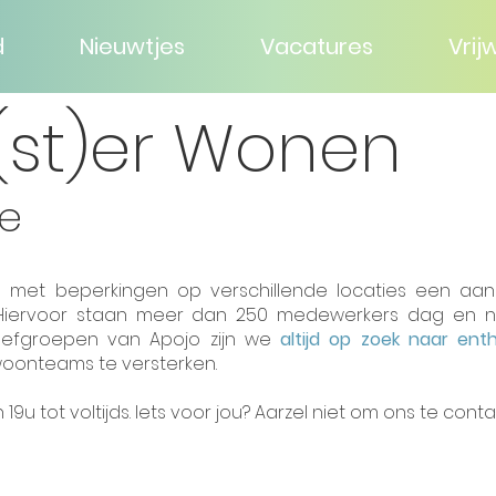
d
Nieuwtjes
Vacatures
Vrijw
(st)er Wonen
ie
 met beperkingen op verschillende locaties een aa
 Hiervoor staan meer dan 250 medewerkers dag en n
leefgroepen van Apojo zijn we
altijd op zoek naar ent
oonteams te versterken.
 19u tot voltijds. Iets voor jou? Aarzel niet om ons te cont