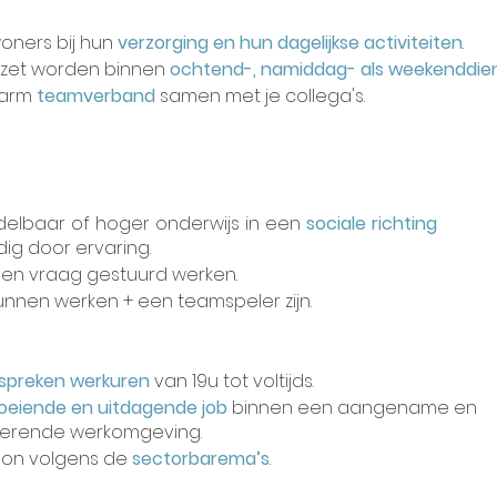
oners bij hun
verzorging en hun dagelijkse activiteiten
.
ezet worden binnen
ochtend-, namiddag- als weekenddie
warm
teamverband
samen met je collega's.
elbaar of hoger onderwijs in een
sociale richting
dig door ervaring.
t
en vraag gestuurd werken.
unnen werken + een teamspeler zijn.
spreken werkuren
van 19u tot voltijds.
oeiende en uitdagende job
binnen een aangename en
lerende werkomgeving.
oon volgens de
sectorbarema’s
.