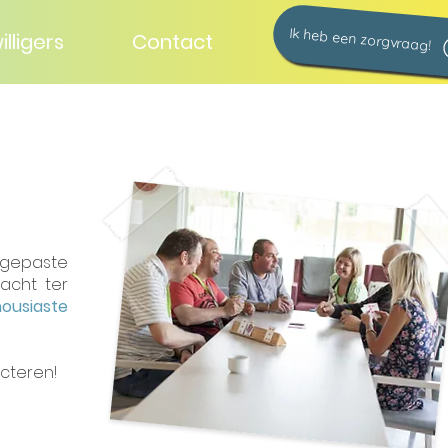
Ik heb een zorgvraag!
illigers
Contact
ngepaste
acht ter
housiaste
acteren!