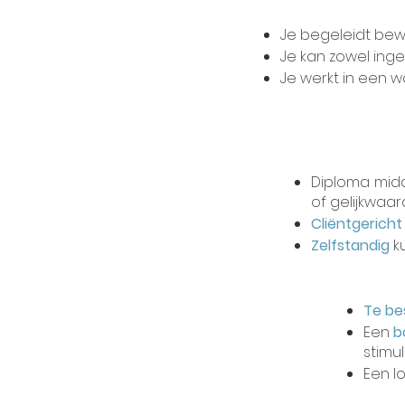
Inhoud
Je begeleidt bew
Je kan zowel ing
Je werkt in een 
Vereisten
Diploma midd
of gelijkwaar
Cliëntgerich
Zelfstandig
k
Wij bieden
Te be
Een
b
stimu
Een l