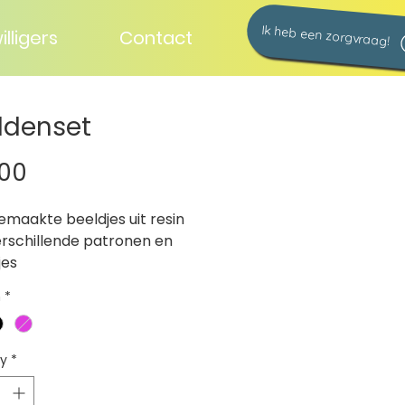
Ik heb een zorgvraag!
illigers
Contact
ldenset
Price
.00
maakte beeldjes uit resin 
rschillende patronen en 
jes
n
*
ty
*