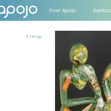
Over Apojo
Aanbo
terug