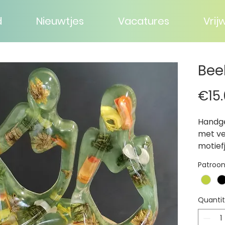
d
Nieuwtjes
Vacatures
Vrijw
Bee
€15
Handge
met ve
motief
Patroo
Quanti