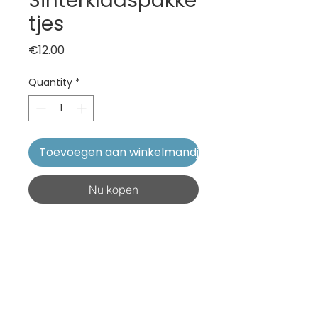
Sinterklaaspakke
tjes
Price
€12.00
Quantity
*
Toevoegen aan winkelmandje
Nu kopen
Sinterklaaspakketje t.v.v. 
Siddartha Ethiopië
terug